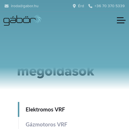
iroda@gabor.hu
Érd
+36 70 370 5339
Kereskedelmi
megoldások
Elektromos VRF
Gázmotoros VRF