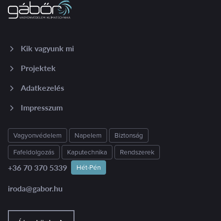
Kik vagyunk mi
Projektek
Adatkezelés
Impresszum
Vagyonvédelem
Napelem
Biztonság
Fafeldolgozás
Kaputechnika
Rendszerek
+36 70 370 5339
Hét-Pén
iroda@gabor.hu