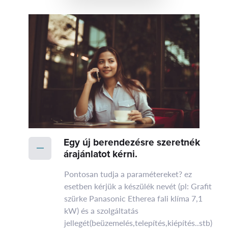
mindössze 200 mm magas
hővisszanyerő doboz Kitűnő
választás szállodák esetében Akár
52 beltéri modell
csatlakoztatható
Egy új berendezésre szeretnék
árajánlatot kérni.
Pontosan tudja a paramétereket? ez
esetben kérjük a készülék nevét (pl: Grafit
szürke Panasonic Etherea fali klíma 7,1
kW) és a szolgáltatás
jellegét(beüzemelés,telepítés,kiépítés..stb)