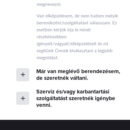
megnevezni.
Van elképzelésem, de nem tudom melyik
berendezést/szolgáltatást válasszam. Ez
esetben kérjük írja le minél
részletesebben
igényeit/vágyait/elképzeléseit és mi
segítünk Önnek kiválasztani a legjobb
megoldást.
Már van meglévő berendezésem,
de szeretnék váltani.
Szerviz és/vagy karbantartási
szolgáltatást szeretnék igénybe
venni.