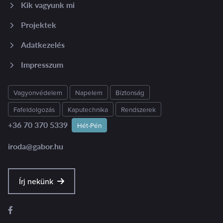
Kik vagyunk mi
Projektek
Adatkezelés
Impresszum
Vagyonvédelem
Napelem
Biztonság
Fafeldolgozás
Kaputechnika
Rendszerek
+36 70 370 5339
Hét-Pén
iroda@gabor.hu
Írj nekünk