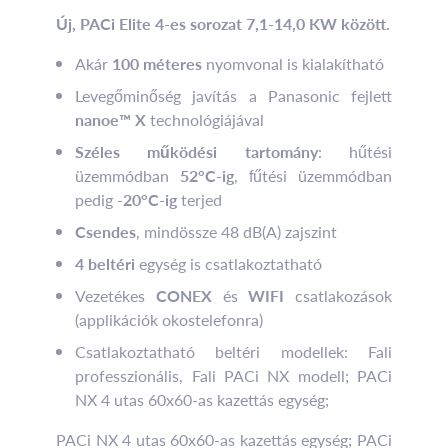
Új, PACi Elite 4-es sorozat 7,1-14,0 KW között.
Akár
100 méteres
nyomvonal is kialakítható
Levegőminőség javítás a Panasonic fejlett
nanoe™ X
technológiájával
Széles működési tartomány
: hűtési
üzemmódban
52°C-ig
, fűtési üzemmódban
pedig
-20°C-ig
terjed
Csendes
, mindössze 48 dB(A) zajszint
4 beltéri
egység is csatlakoztatható
Vezetékes
CONEX
és
WIFI
csatlakozások
(applikációk okostelefonra)
Csatlakoztatható beltéri modellek:
Fali
professzionális, Fali PACi NX modell; PACi
NX 4 utas 60x60-as kazettás egység;
PACi NX 4 utas 60x60-as kazettás egység; PACi