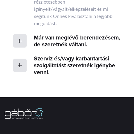
részletesebben
igényeit/vágyait/elképzeléseit és mi
segítünk Önnek kiválasztani a legjobb
megoldást.
Már van meglévő berendezésem,
de szeretnék váltani.
Szerviz és/vagy karbantartási
szolgáltatást szeretnék igénybe
venni.