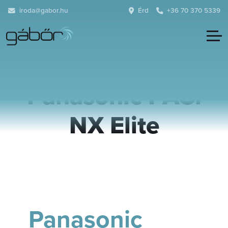
iroda@gabor.hu
Érd
+36 70 370 5339
Panasonic PACi
NX Elite
Panasonic