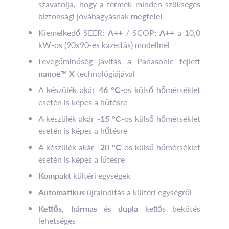
szavatolja, hogy a termék minden szükséges
biztonsági jóváhagyásnak
megfelel
Kiemelkedő SEER:
A++
/ SCOP
: A++
a 10,0
kW-os (90x90-es kazettás) modellnél
Levegőminőség javítás a Panasonic fejlett
nanoe™ X
technológiájával
A készülék akár
46 °C
-os külső hőmérséklet
esetén is képes a hűtésre
A készülék akár
-15 °C
-os külső hőmérséklet
esetén is képes a hűtésre
A készülék akár
-20 °C
-os külső hőmérséklet
esetén is képes a fűtésre
Kompakt
kültéri egységek
Automatikus
újraindítás a kültéri egységről
Kettős
,
hármas
és
dupla
kettős bekötés
lehetséges