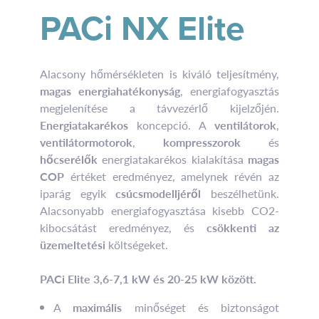
PACi NX Elite
Alacsony hőmérsékleten is kiváló teljesítmény,
magas energiahatékonyság
, energiafogyasztás
megjelenítése a távvezérlő kijelzőjén.
Energiatakarékos
koncepció. A
ventilátorok
,
ventilátormotorok
,
kompresszorok
és
hőcserélők
energiatakarékos kialakítása
magas
COP
értéket eredményez, amelynek révén az
iparág egyik
csúcsmodelljéről
beszélhetünk.
Alacsonyabb energiafogyasztása kisebb CO2-
kibocsátást eredményez, és
csökkenti az
üzemeltetési
költségeket.
PACi Elite 3,6-7,1 kW és 20-25 kW között.
A
maximális
minőséget és biztonságot