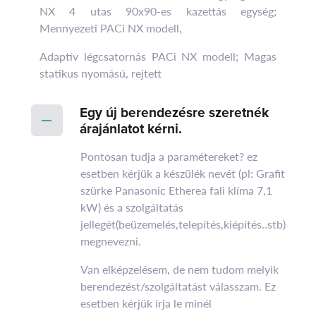
NX 4 utas 90x90-es kazettás egység;
Mennyezeti PACi NX modell,
Adaptív légcsatornás PACi NX modell; Magas
statikus nyomású, rejtett
Egy új berendezésre szeretnék
árajánlatot kérni.
Pontosan tudja a paramétereket? ez
esetben kérjük a készülék nevét (pl: Grafit
szürke Panasonic Etherea fali klíma 7,1
kW) és a szolgáltatás
jellegét(beüzemelés,telepítés,kiépítés..stb)
megnevezni.
Van elképzelésem, de nem tudom melyik
berendezést/szolgáltatást válasszam. Ez
esetben kérjük írja le minél