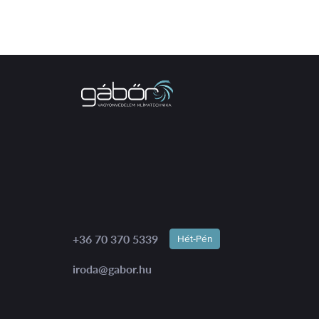
+36 70 370 5339
Hét-Pén
iroda@gabor.hu