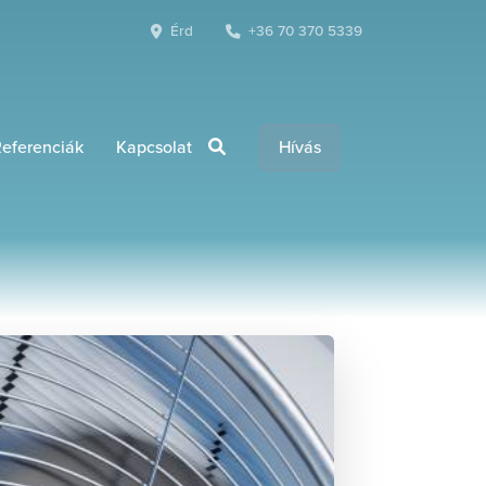
Érd
+36 70 370 5339
eferenciák
Kapcsolat
Hívás