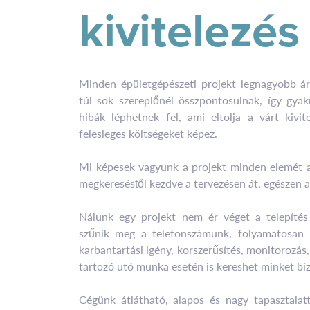
kivitelezés
Minden épületgépészeti projekt legnagyobb ár
túl sok szereplőnél összpontosulnak, így gyak
hibák léphetnek fel, ami eltolja a várt kivit
felesleges költségeket képez.
Mi képesek vagyunk a projekt minden elemét a 
megkereséstől kezdve a tervezésen át, egészen a
Nálunk egy projekt nem ér véget a telepíté
szűnik meg a telefonszámunk, folyamatosan r
karbantartási igény, korszerűsítés, monitorozás
tartozó utó munka esetén is kereshet minket bi
Cégünk átlátható, alapos és nagy tapasztalatt