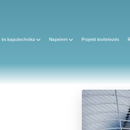
 és kaputechnika
Napelem
Projekt kivitelezés
R