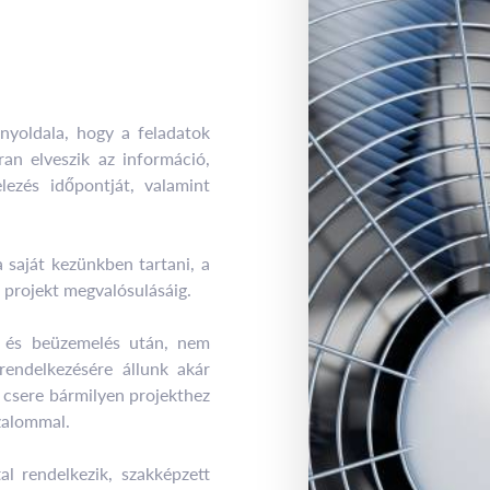
nyoldala, hogy a feladatok
ran elveszik az információ,
elezés időpontját, valamint
saját kezünkben tartani, a
 projekt megvalósulásáig.
s és beüzemelés után, nem
endelkezésére állunk akár
, csere bármilyen projekthez
zalommal.
al rendelkezik, szakképzett