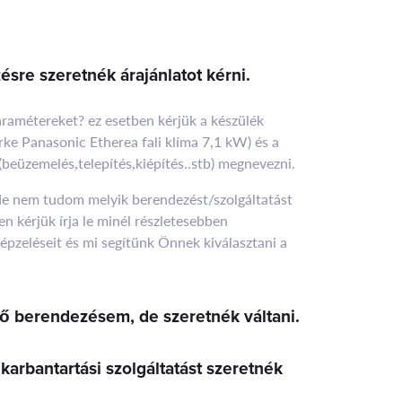
ésre szeretnék árajánlatot kérni.
ramétereket? ez esetben kérjük a készülék
ürke Panasonic Etherea fali klíma 7,1 kW) és a
t(beüzemelés,telepítés,kiépítés..stb) megnevezni.
de nem tudom melyik berendezést/szolgáltatást
n kérjük írja le minél részletesebben
képzeléseit és mi segítünk Önnek kiválasztani a
ő berendezésem, de szeretnék váltani.
karbantartási szolgáltatást szeretnék