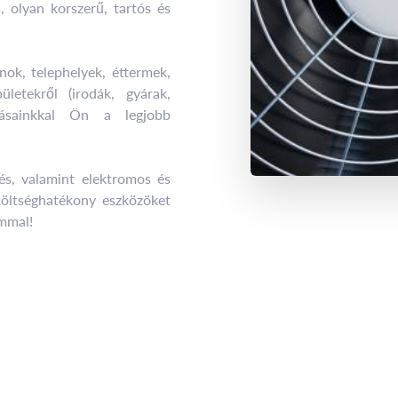
l, olyan korszerű, tartós és
nok, telephelyek, éttermek,
letekről (irodák, gyárak,
ldásainkkal Ön a legjobb
tés, valamint elektromos és
 költséghatékony eszközöket
ommal!