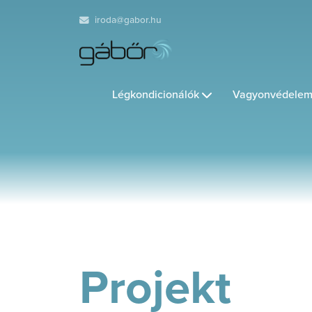
iroda@gabor.hu
Légkondicionálók
Vagyonvédelem
Projekt