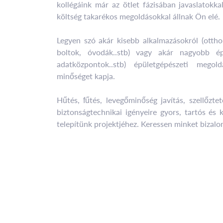
kollégáink már az ötlet fázisában javaslatokka
költség takarékos megoldásokkal állnak Ön elé.
Legyen szó akár kisebb alkalmazásokról (ottho
boltok, óvodák..stb) vagy akár nagyobb épü
adatközpontok..stb) épületgépészeti mego
minőséget kapja.
Hűtés, fűtés, levegőminőség javítás, szellőzte
biztonságtechnikai igényeire gyors, tartós és
telepítünk projektjéhez. Keressen minket bizal