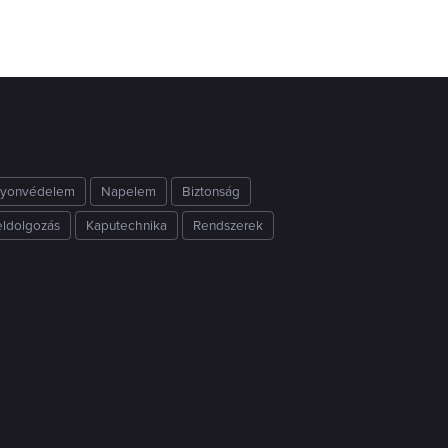
yonvédelem
Napelem
Biztonság
eldolgozás
Kaputechnika
Rendszerek