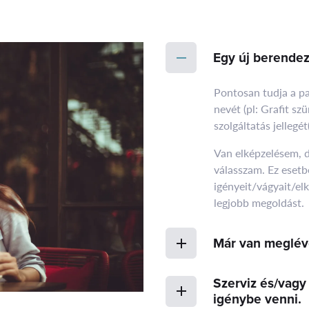
Egy új berendez
Pontosan tudja a pa
nevét (pl: Grafit sz
szolgáltatás jellegé
Van elképzelésem, 
válasszam. Ez esetbe
igényeit/vágyait/el
legjobb megoldást.
Már van meglév
Szerviz és/vagy 
igénybe venni.