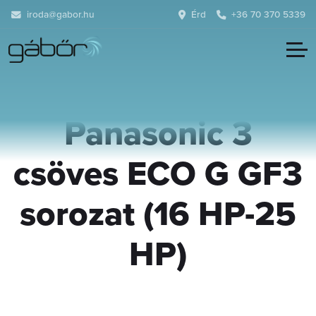
iroda@gabor.hu
Érd
+36 70 370 5339
Panasonic 3
csöves ECO G GF3
sorozat (16 HP-25
HP)