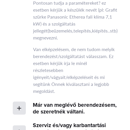
Pontosan tudja a paramétereket? ez
esetben kérjük a készülék nevét (pl: Grafit
szürke Panasonic Etherea fali klíma 7,1
kW) és a szolgáltatás
jellegét(beüzemelés,telepítés,kiépítés..stb)
megnevezni.
Van elképzelésem, de nem tudom melyik
berendezést/szolgáltatást válasszam. Ez
esetben kérjük írja le minél
részletesebben
igényeit/vágyait/elképzeléseit és mi
segítünk Önnek kiválasztani a legjobb
megoldást.
Már van meglévő berendezésem,
de szeretnék váltani.
Szerviz és/vagy karbantartási