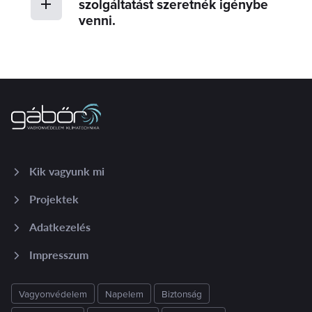
szolgáltatást szeretnék igénybe
venni.
Kik vagyunk mi
Projektek
Adatkezelés
Impresszum
Vagyonvédelem
Napelem
Biztonság