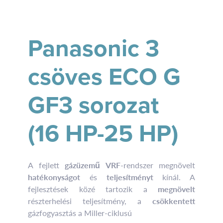
Panasonic 3
csöves ECO G
GF3 sorozat
(16 HP-25 HP)
A fejlett
gázüzemű VRF
-rendszer megnövelt
hatékonyságot
és
teljesítményt
kínál. A
fejlesztések közé tartozik a
megnövelt
részterhelési teljesítmény, a
csökkentett
gázfogyasztás a Miller-ciklusú