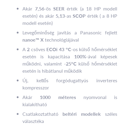
Akár
7,56
-ös
SEER
érték (a 18 HP modell
esetén) és akár
5,13
-as
SCOP
érték ( a 8 HP
modell esetén)
Levegőminőség javítás a Panasonic fejlett
nanoe™ X
technológiájával
A
2
csöves
ECOi 43 °C
-os külső hőmérséklet
esetén is kapacitása
100%-
ával képesek
működni, valamint
-25°C
külső hőmérséklet
esetén is hibátlanul működik
Új, kettős forgódugattyús inverteres
kompresszor
Akár
1000 méteres
nyomvonal is
kialakítható
Csatlakoztatható
beltéri modellek
széles
választéka