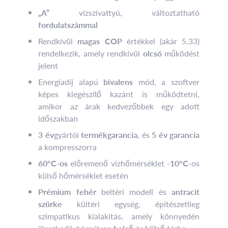
„A”
vízszivattyú, változtatható
fordulatszámmal
Rendkívül
magas COP
értékkel (akár 5.33)
rendelkezik, amely rendkívül
olcsó
működést
jelent
Energiadíj alapú
bivalens
mód, a szoftver
képes kiegészítő kazánt is működtetni,
amikor az árak kedvezőbbek egy adott
időszakban
3 év
gyártói
termékgarancia
, és
5 év garancia
a kompresszorra
60°C-os
előremenő vízhőmérséklet
-10°C
-os
külső hőmérséklet esetén
Prémium fehér
beltéri modell és
antracit
szürke
kültéri egység, építészetileg
szimpatikus kialakítás, amely könnyedén