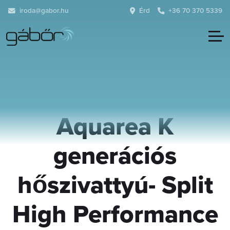
iroda@gabor.hu
Érd
+36 70 370 5339
Panasonic
Aquarea K
generációs
hőszivattyú- Split
High Performance