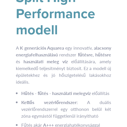
Performance
modell
A
K generációs Aquarea
egy innovatív,
alacsony
energiafelhasználású
rendszer
fűtésre, hűtésre
és
használati meleg víz
előállítására, amely
kiemelkedő teljesítményt biztosít. Ez a modell új
épületekhez és jó hőszigetelésű lakásokhoz
ideális.
Hűtés
-
fűtés
-
használati melegvíz
előállítás
Kettős vezérlőrendszer:
A duális
vezérlőrendszerrel egy otthonon belül két
zóna egymástól függetlenül irányítható
Fűtés akár
A+++
energiahatékonysággal