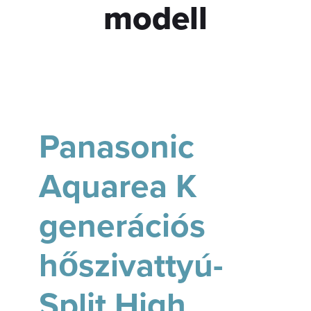
modell
Panasonic
Aquarea K
generációs
hőszivattyú-
Split High