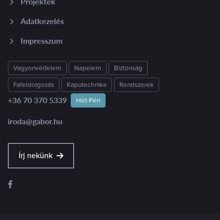
Projektek
Adatkezelés
Impresszum
Vagyonvédelem
Napelem
Biztonság
Fafeldolgozás
Kaputechnika
Rendszerek
+36 70 370 5339
Hét-Pén
iroda@gabor.hu
Írj nekünk