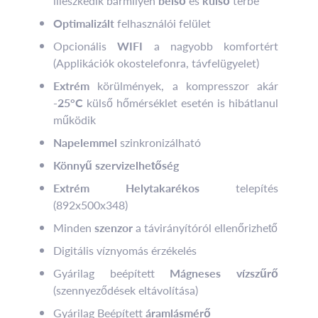
illeszkedik bármilyen
belső
és
külső
térbe
Optimalizált
felhasználói felület
Opcionális
WIFI
a nagyobb komfortért
(Applikációk okostelefonra, távfelügyelet)
Extrém
körülmények, a kompresszor akár
-25°C
külső hőmérséklet esetén is hibátlanul
működik
Napelemmel
szinkronizálható
Könnyű szervizelhetőség
Extrém Helytakarékos
telepítés
(892x500x348)
Minden
szenzor
a távirányítóról ellenőrizhető
Digitális víznyomás érzékelés
Gyárilag beépített
Mágneses vízszűrő
(szennyeződések eltávolítása)
Gyárilag Beépített
áramlásmérő