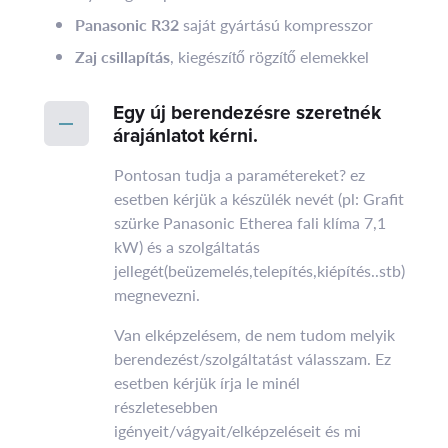
Panasonic R32
saját gyártású kompresszor
Zaj csillapítás
, kiegészítő rögzítő elemekkel
Egy új berendezésre szeretnék
árajánlatot kérni.
Pontosan tudja a paramétereket? ez
esetben kérjük a készülék nevét (pl: Grafit
szürke Panasonic Etherea fali klíma 7,1
kW) és a szolgáltatás
jellegét(beüzemelés,telepítés,kiépítés..stb)
megnevezni.
Van elképzelésem, de nem tudom melyik
berendezést/szolgáltatást válasszam. Ez
esetben kérjük írja le minél
részletesebben
igényeit/vágyait/elképzeléseit és mi