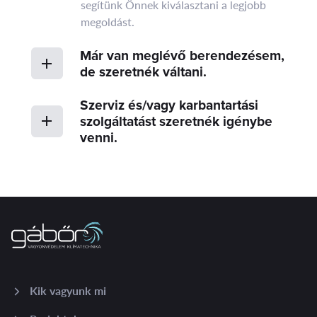
segítünk Önnek kiválasztani a legjobb
megoldást.
Már van meglévő berendezésem,
de szeretnék váltani.
Szerviz és/vagy karbantartási
szolgáltatást szeretnék igénybe
venni.
Kik vagyunk mi