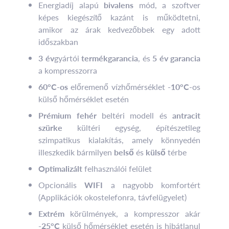
Energiadíj alapú
bivalens
mód, a szoftver
képes kiegészítő kazánt is működtetni,
amikor az árak kedvezőbbek egy adott
időszakban
3 év
gyártói
termékgarancia
, és
5 év garancia
a kompresszorra
60°C-os
előremenő vízhőmérséklet
-10°C
-os
külső hőmérséklet esetén
Prémium fehér
beltéri modell és
antracit
szürke
kültéri egység, építészetileg
szimpatikus kialakítás, amely könnyedén
illeszkedik bármilyen
belső
és
külső
térbe
Optimalizált
felhasználói felület
Opcionális
WIFI
a nagyobb komfortért
(Applikációk okostelefonra, távfelügyelet)
Extrém
körülmények, a kompresszor akár
-25°C
külső hőmérséklet esetén is hibátlanul