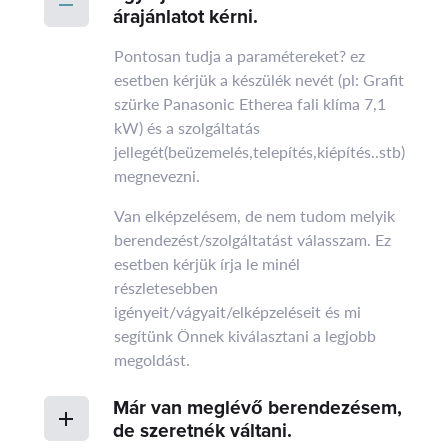
árajánlatot kérni.
Pontosan tudja a paramétereket? ez
esetben kérjük a készülék nevét (pl: Grafit
szürke Panasonic Etherea fali klíma 7,1
kW) és a szolgáltatás
jellegét(beüzemelés,telepítés,kiépítés..stb)
megnevezni.
Van elképzelésem, de nem tudom melyik
berendezést/szolgáltatást válasszam. Ez
esetben kérjük írja le minél
részletesebben
igényeit/vágyait/elképzeléseit és mi
segítünk Önnek kiválasztani a legjobb
megoldást.
Már van meglévő berendezésem,
de szeretnék váltani.