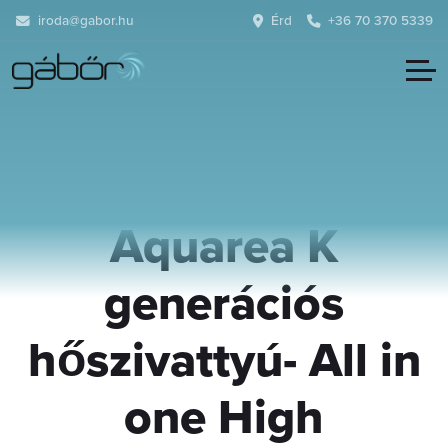
iroda@gabor.hu
Érd
+36 70 370 5339
Panasonic
Aquarea K
generációs
hőszivattyú- All in
one High