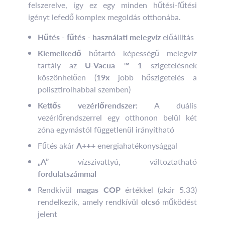
felszerelve, így ez egy minden hűtési-fűtési
igényt lefedő komplex megoldás otthonába.
Hűtés
-
fűtés
-
használati melegvíz
előállítás
Kiemelkedő
hőtartó képességű melegvíz
tartály az
U-Vacua ™ 1
szigetelésnek
köszönhetően (
19x
jobb hőszigetelés a
polisztirolhabbal szemben)
Kettős vezérlőrendszer:
A duális
vezérlőrendszerrel egy otthonon belül két
zóna egymástól függetlenül irányítható
Fűtés akár
A+++
energiahatékonysággal
„A”
vízszivattyú, változtatható
fordulatszámmal
Rendkívül
magas COP
értékkel (akár 5.33)
rendelkezik, amely rendkívül
olcsó
működést
jelent