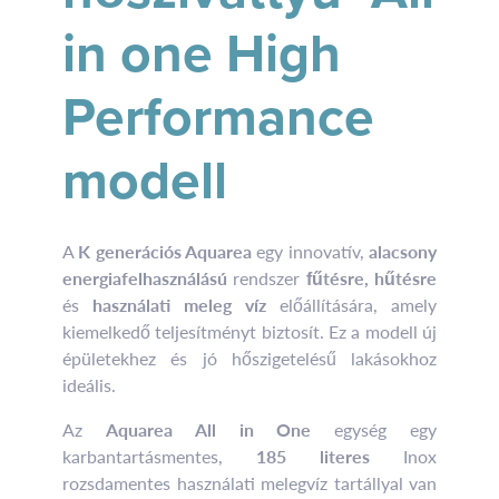
in one High
Performance
modell
A
K generációs Aquarea
egy innovatív,
alacsony
energiafelhasználású
rendszer
fűtésre, hűtésre
és
használati meleg víz
előállítására, amely
kiemelkedő teljesítményt biztosít. Ez a modell új
épületekhez és jó hőszigetelésű lakásokhoz
ideális.
Az
Aquarea All in One
egység egy
karbantartásmentes,
185 literes
Inox
rozsdamentes használati melegvíz tartállyal van