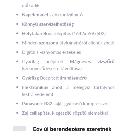
működik
Napelemmel
szinkronizálható
Könnyű szervizelhetőség
Helytakarékos
telepítés (1642x599x602)
Minden
szenzor
a távirányítóról ellenőrizhető
Digitális víznyomás érzékelés
Gyárilag beépített
Mágneses vízszűrő
(szennyeződések eltávolítása)
Gyárilag Beépített
áramlásmérő
Elektronikus anód
a melegvíz tartályhoz
(extra védelem)
Panasonic R32
saját gyártású kompresszor
Zaj csillapítás
, kiegészítő rögzítő elemekkel
Egy új berendezésre szeretnék