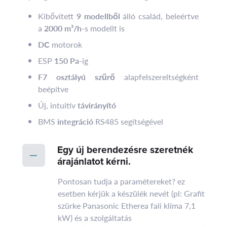
Kibővített
9 modellből
álló család, beleértve
a
2000 m³/h
-s modellt is
DC
motorok
ESP
150 Pa
-ig
F7 osztályú szűrő
alapfelszereltségként
beépítve
Új, intuitív
távirányító
BMS
integráció
RS485 segítségével
Egy új berendezésre szeretnék
árajánlatot kérni.
Pontosan tudja a paramétereket? ez
esetben kérjük a készülék nevét (pl: Grafit
szürke Panasonic Etherea fali klíma 7,1
kW) és a szolgáltatás