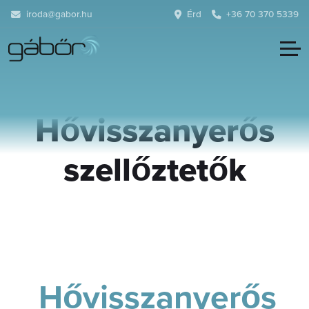
iroda@gabor.hu
Érd
+36 70 370 5339
Hővisszanyerős
szellőztetők
Hővisszanyerős