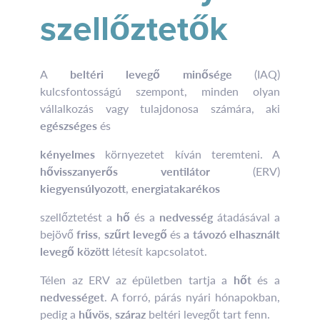
szellőztetők
A
beltéri levegő minősége
(IAQ)
kulcsfontosságú szempont, minden olyan
vállalkozás vagy tulajdonosa számára, aki
egészséges
és
kényelmes
környezetet kíván teremteni. A
hővisszanyerős ventilátor
(ERV)
kiegyensúlyozott
,
energiatakarékos
szellőztetést a
hő
és a
nedvesség
átadásával a
bejövő
friss
,
szűrt levegő
és
a távozó elhasznált
levegő között
létesít kapcsolatot.
Télen az ERV az épületben tartja a
hőt
és a
nedvességet
. A forró, párás nyári hónapokban,
pedig a
hűvös
,
száraz
beltéri levegőt tart fenn.