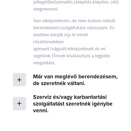
jellegét(beüzemelés,telepítés,kiépítés..stb)
megnevezni.
Van elképzelésem, de nem tudom melyik
berendezést/szolgáltatást válasszam. Ez
esetben kérjük írja le minél
részletesebben
igényeit/vágyait/elképzeléseit és mi
segítünk Önnek kiválasztani a legjobb
megoldást.
Már van meglévő berendezésem,
de szeretnék váltani.
Szerviz és/vagy karbantartási
szolgáltatást szeretnék igénybe
venni.