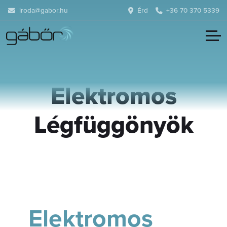
iroda@gabor.hu
Érd
+36 70 370 5339
Elektromos
Légfüggönyök
Elektromos