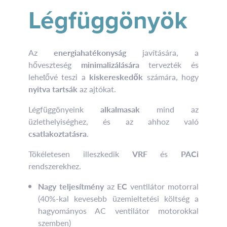
Légfüggönyök
Az
energiahatékonyság
javítására, a
hőveszteség
minimalizálására
tervezték és
lehetővé teszi a
kiskereskedők
számára, hogy
nyitva tartsák
az ajtókat.
Légfüggönyeink
alkalmasak
mind az
üzlethelyiséghez, és az ahhoz való
csatlakoztatásra
.
Tökéletesen illeszkedik
VRF
és
PACi
rendszerekhez.
Nagy teljesítmény
az
EC
ventilátor motorral
(40%-kal kevesebb üzemieltetési költség a
hagyományos AC ventilátor motorokkal
szemben)