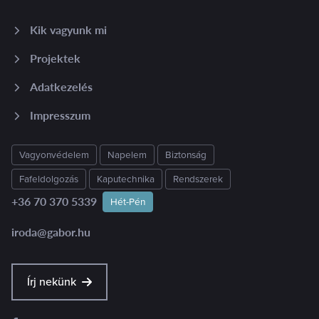
Kik vagyunk mi
Projektek
Adatkezelés
Impresszum
Vagyonvédelem
Napelem
Biztonság
Fafeldolgozás
Kaputechnika
Rendszerek
+36 70 370 5339
Hét-Pén
iroda@gabor.hu
Írj nekünk