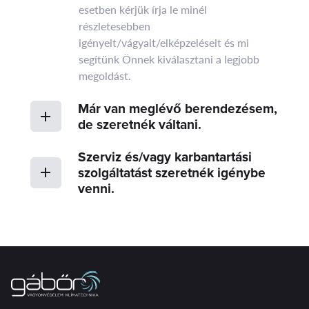
esetben kérjük írja le minél
részletesebben
igényeit/vágyait/elképzeléseit és mi
segítünk Önnek kiválasztani a legjobb
megoldást.
Már van meglévő berendezésem,
de szeretnék váltani.
Szerviz és/vagy karbantartási
szolgáltatást szeretnék igénybe
venni.