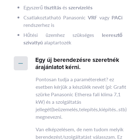
Egyszerű
tisztítás
és
szervizelés
Csatlakoztatható Panasonic
VRF
vagy
PACi
rendszerhez is
Hűtési üzemhez szükséges
leeresztő
szivattyú
alaptartozék
Egy új berendezésre szeretnék
árajánlatot kérni.
Pontosan tudja a paramétereket? ez
esetben kérjük a készülék nevét (pl: Grafit
szürke Panasonic Etherea fali klíma 7,1
kW) és a szolgáltatás
jellegét(beüzemelés,telepítés,kiépítés..stb)
megnevezni.
Van elképzelésem, de nem tudom melyik
berendezést/szolgáltatást válasszam. Ez