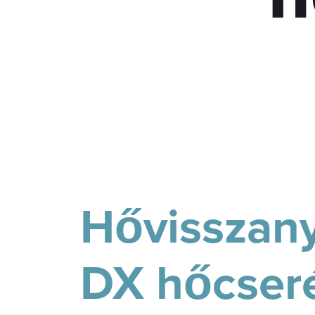
Hővisszan
DX hőcseré