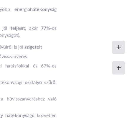
yobb
energiahatékonyság
s
jól teljesít
, akár
77%-
os
onyságot).
vülről is jól
szigetelt
visszanyerés
i hatásfokkal és 67%-os
tékonysági
osztályú
szűrő,
a hővisszanyeréshez való
agy hatékonyságú
közvetlen