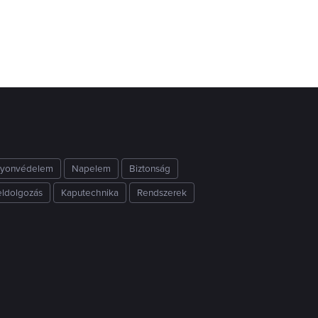
yonvédelem
Napelem
Biztonság
eldolgozás
Kaputechnika
Rendszerek