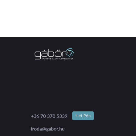
+36 70 370 5339
Hét-Pén
iroda@gabor.hu