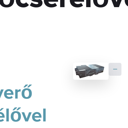
yerő
lővel