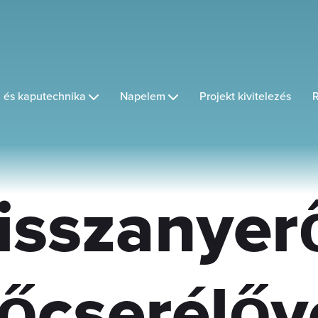
 és kaputechnika
Napelem
Projekt kivitelezés
R
isszanyer
őcserélőv