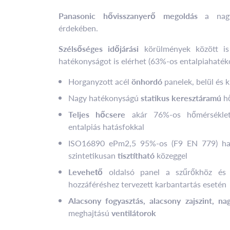
Panasonic hővisszanyerő megoldás
a nag
érdekében.
Szélsőséges időjárási
körülmények között i
hatékonyságot is elérhet (63%-os entalpiahaték
Horganyzott acél
önhordó
panelek, belül és kí
Nagy hatékonyságú
statikus keresztáramú
hő
Teljes hőcsere
akár 76%-os hőmérséklet
entalpiás hatásfokkal
ISO16890 ePm2,5 95%-os (F9 EN 779) ha
szintetikusan
tisztítható
közeggel
Levehető
oldalsó panel a szűrőkhöz és 
hozzáféréshez tervezett karbantartás esetén
Alacsony fogyasztás, alacsony zajszint, n
meghajtású
ventilátorok